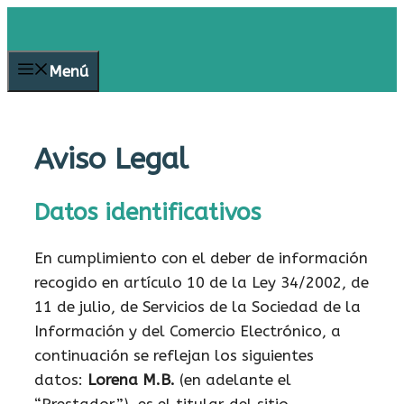
Saltar
al
contenido
Menú
Aviso Legal
Datos identificativos
En cumplimiento con el deber de información
recogido en artículo 10 de la Ley 34/2002, de
11 de julio, de Servicios de la Sociedad de la
Información y del Comercio Electrónico, a
continuación se reflejan los siguientes
datos:
Lorena M.B.
(en adelante el
“Prestador”), es el titular del sitio